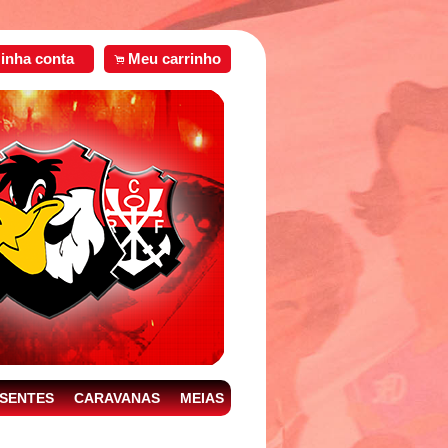
inha conta
Meu carrinho
.
SENTES
CARAVANAS
MEIAS