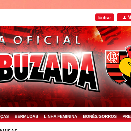
M
Entrar
f
LÇAS
BERMUDAS
LINHA FEMININA
BONÉS/GORROS
PRE