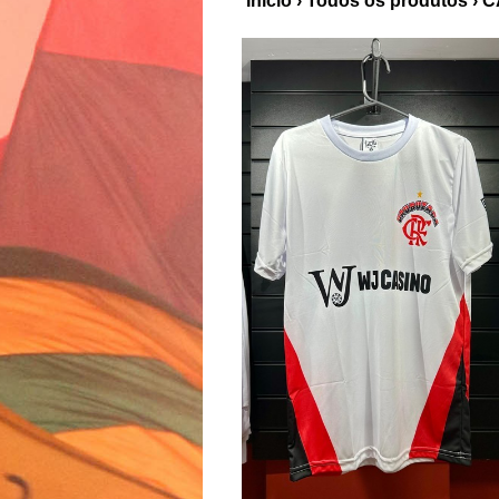
Início
›
Todos os produtos
›
C