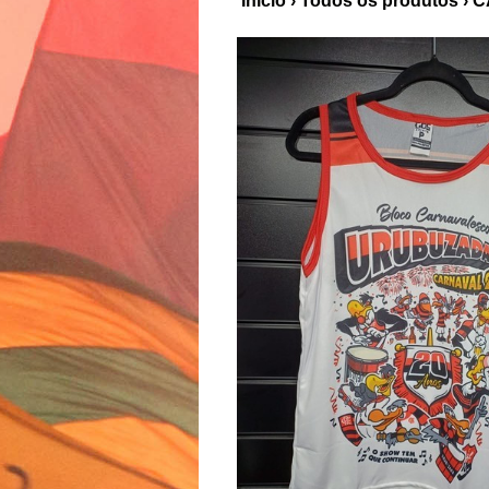
Início
›
Todos os produtos
›
C