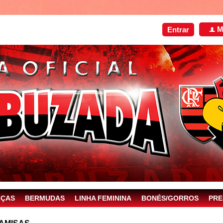
M
Entrar
f
LÇAS
BERMUDAS
LINHA FEMININA
BONÉS/GORROS
PRE