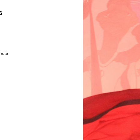
6
frete